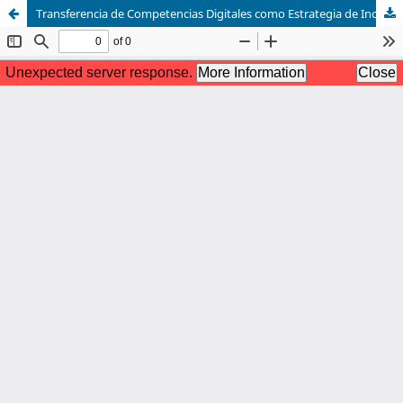
Transferencia de Competencias Digitales como Estrategia de Inclusión y Desarrollo Local: Un Caso Docente de Validación de Planes de Marketing para PyMEs en Guanacaste, Costa Rica. Experiencia Docente