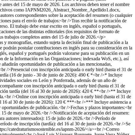
ine antes del 15 de mayo de 2026. Los archivos deben tener el nombre
s archivos como IAPNM2026_Abstract_Nombre_Apellido1.docx,
res correspondientes sobre la aceptación del resumen (o cualquier
iones para el envío de trabajos:<br />Tras recibir la notificación de
so. El trabajo debe estar escrito en inglés, español o portugués,
aciones de las distintas editoriales (los requisitos de formato de
 sus trabajos completos antes del 15 de julio de 2026.</p>
 y monografías, estando sujeta la decisión final de publicación a la
e podrán postular contribuciones en inglés para su consideración en la
lés, español y portugués podrán valorarse para su publicación en un
e la Información en las Organizaciones; indexada WoS, etc.), así
e añadirán oportunidades de publicación a las mencionadas,
r />Presencial con inscripción anticipada o early bird (hasta el 31 de
ardía (16 de junio - 30 de junio de 2026): 490 € *<br />* Incluye
actividades sociales en León y Ponferrada, además de un año de
mpañante con inscripción anticipada o early bird (hasta el 31 de
ón tardía (del 16 al 30 de junio de 2026): 420 € **<br />** Incluye
a.<br />Online con inscripción anticipada o early bird (hasta el 31 de
l 16 al 30 de junio de 2026): 120 € ***<br />*** Incluye asistencia a
 oportunidades de publicación.<br />Fechas y plazos importantes:<br
a el 15 de mayo de 2026.<br />Notificación de aceptación del resumen:
ara autores interesados): 15 de julio de 2026.<br />Período de
eríodo de inscripción (tardía): del 16 al 30 de junio de 2026.<br />Se
https://catedraturismosostenible.es/iapnm-2026/</a><br />Correo
o virtualmente!<br />José Luis Vázquez-Burguete, Jorge Vega-Núñez,