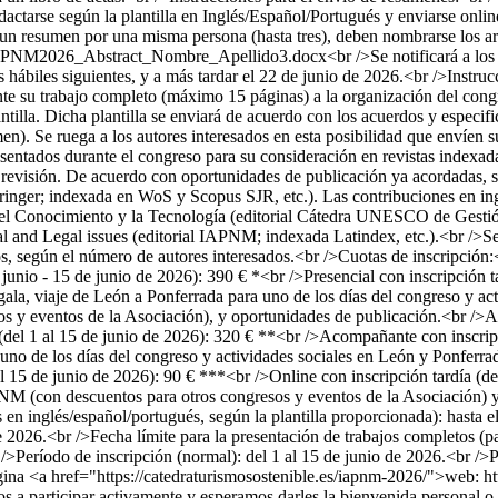
dactarse según la plantilla en Inglés/Español/Portugués y enviarse onl
n resumen por una misma persona (hasta tres), deben nombrarse lo
NM2026_Abstract_Nombre_Apellido3.docx<br />Se notificará a los auto
s hábiles siguientes, y a más tardar el 22 de junio de 2026.<br />Instrucc
te su trabajo completo (máximo 15 páginas) a la organización del congre
ntilla. Dicha plantilla se enviará de acuerdo con los acuerdos y especific
sumen). Se ruega a los autores interesados en esta posibilidad que envíen
ntados durante el congreso para su consideración en revistas indexadas
de revisión. De acuerdo con oportunidades de publicación ya acordadas, s
ringer; indexada en WoS y Scopus SJR, etc.). Las contribuciones en ing
 Conocimiento y la Tecnología (editorial Cátedra UNESCO de Gestión d
l and Legal issues (editorial IAPNM; indexada Latindex, etc.).<br />S
 según el número de autores interesados.<br />Cuotas de inscripción:<b
unio - 15 de junio de 2026): 390 € *<br />Presencial con inscripción t
e gala, viaje de León a Ponferrada para uno de los días del congreso y 
 eventos de la Asociación), y oportunidades de publicación.<br />Aco
l 1 al 15 de junio de 2026): 320 € **<br />Acompañante con inscripci
uno de los días del congreso y actividades sociales en León y Ponferrad
 15 de junio de 2026): 90 € ***<br />Online con inscripción tardía (de
M (con descuentos para otros congresos y eventos de la Asociación) y
as en inglés/español/portugués, según la plantilla proporcionada): hast
de 2026.<br />Fecha límite para la presentación de trabajos completos (p
 />Período de inscripción (normal): del 1 al 15 de junio de 2026.<br />P
página <a href="https://catedraturismosostenible.es/iapnm-2026/">web: 
a participar activamente y esperamos darles la bienvenida personal 