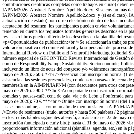
contribuciones científicas completas como trabajos en curso) deben re
IAPNM2026_Abstract_Nombre_Apellido.docx. Si se envían más de u
IAPNM2026_Abstract_Nombre_Apellido2.docx, y (si es el caso), IAP
actualización de estado) por correo electrónico dentro de los cinco día
aceptación del resumen, los participantes pueden enviar voluntariamen
teniendo en cuenta los requisitos formales generales descritos en la pla
revistas o libros pueden diferir de los descritos en la plantilla del re
<p>Oportunidades de publicación:<br />Se seleccionarán trabajos prese
valoración positiva del comité editorial y la superación del proceso 
International Review on Public and Nonprofit Marketing (editorial Sp
número especial de GECONTEC: Revista Internacional de Gestión del
como de Responsibility &amp; Sustainability. Socioeconomic, Politica
incluyendo un libro de actas del congreso y/o volúmenes monográficos,
mayo de 2026): 360 € *<br />Presencial con inscripción normal (1 de j
asistencia a las sesiones presenciales, comidas y pausas-café, cena d
membresía en la AIMPN/IAPNM (con descuentos para otros congresos y
mayo de 2026): 290 € **<br />Acompañante con inscripción normal (de
comidas y pausas-café, cena de gala, viaje de León a Ponferrada para 
mayo de 2026): 70 € ***<br />Online con inscripción normal (del 1 al
las sesiones online, así como un año de membresía en la AIPNM/IAPN
/>Envío de resúmenes (título, autor/es y hasta 500 palabras / 2 págin
en los 5 días hábiles siguientes al envío, a más tardar el 22 de mayo 
inscripción (anticipada o early bird): hasta el 31 de mayo de 2026.<br
proporcionará información adicional (plantillas, agenda, etc.) en la 
electrónico de contacto: aimpn.iapnm@gmail.com<br />¡Les animamos 