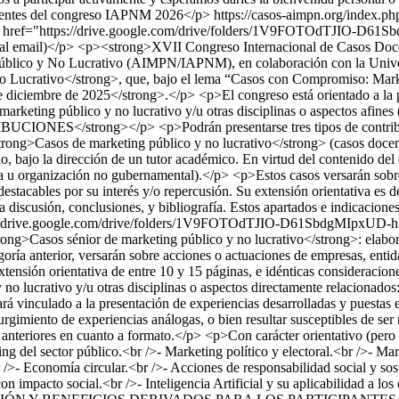
identes del congreso IAPNM 2026</p>
https://casos-aimpn.org/index.p
an el <strong>XVII Congreso Internacional de Casos Docentes en Marketing Público y No Lucrativo</strong>, que, bajo el lema “Casos con Compromiso: Marketing Público y No Lucrativo al Servicio del Bien Social” tendrá lugar en <strong>modalidad virtual</strong> el viernes <strong>12 de diciembre de 2025</strong>.</p> <p>El congreso está orientado a la participación de académicos y expertos, de estudiantes de grado, posgrado y doctorado interesados en alguna de las diversas ramas del marketing público y no lucrativo y/u otras disciplinas o aspectos afines (responsabilidad social corporativa, sostenibilidad, economía circular, etc.).<strong><br /></strong></p> <p><strong>TIPOS DE CONTRIBUCIONES</strong></p> <p>Podrán presentarse tres tipos de contribuciones, por parte de autores de una misma universidad o institución, o bien en colaboración interdisciplinar y/o internacional:</p> <p>- <strong>Casos de marketing público y no lucrativo</strong> (casos docentes): elaborados por equipos de trabajo conformados, como regla general, por entre uno y cinco alumnos de grado, posgrado o doctorado, bajo la dirección de un tutor académico. En virtud del contenido del caso podrán incorporarse un segundo tutor académico y/o un tutor adicional proveniente del ámbito profesional (empresa, entidad pública u organización no gubernamental).</p> <p>Estos casos versarán sobre acciones o actuaciones de empresas, entidades públicas u organizaciones no gubernamentales que, a juicio de sus autores, sean destacables por su interés y/o repercusión. Su extensión orientativa es de entre 8 y 12 páginas, conforme a la siguiente estructura: resumen/abstract, introducción, desarrollo, preguntas/cuestiones para la discusión, conclusiones, y bibliografía. Estos apartados e indicaciones más concretas sobre su contenido, así como sobre otros aspectos formales están incluidos en una plantilla, disponible en la web (https://drive.google.com/drive/folders/1V9FOTOdTJIO-D61SbdgMIpxUD-hZuxR1?usp=sharing ), donde asimismo pueden verse ejemplos de casos presentados en ediciones anteriores del congreso.</p> <p>- <strong>Casos sénior de marketing público y no lucrativo</strong>: elaborados por equipos de trabajo conformados, como regla general, por entre uno y cinco académicos y/o expertos. Al igual que los de la categoría anterior, versarán sobre acciones o actuaciones de empresas, entidades públicas u organizaciones no gubernamentales que, a juicio de sus autores, sean destacables por su interés y/o repercusión, con una extensión orientativa de entre 10 y 15 páginas, e idénticas consideraciones en cuanto a estructura y formato.</p> <p>- <strong>Experiencias docentes innovadoras </strong>en relación con el marketing público y no lucrativo y/u otras disciplinas o aspectos directamente relacionados: elaboradas por equipos de trabajo conformados, como regla general, por entre uno y cinco autores del ámbito académico. Su contenido estará vinculado a la presentación de experiencias desarrolladas y puestas en práctica en el ámbito educativo, conforme a una metodología innovadora y/o inspiradora, capaz de guiar, motivar y/o contribuir al surgimiento de experiencias análogas, o bien resultar susceptibles de ser replicadas. La extensión orientativa de estas contribuciones será de entre 10 y 15 páginas, con idénticas consideraciones que los dos tipos anteriores en cuanto a formato.</p> <p>Con carácter orientativo (pero no exclusivo), se contemplan las siguientes áreas temáticas:</p> <p>- Marketing de organizaciones y entidades no lucrativas.<br />- Marketing del sector público.<br />- Marketing político y electoral.<br />- Marketing verde.<br />- Marketing de las artes, la cultura y las industrias creativas.<br />- Producción y consumo socialmente responsables.<br />- Economía circular.<br />- Acciones de responsabilidad social y sostenibilidad (externa e interna).<br />- Marketing social.<br />- Emprendimiento social e innovación social.<br />- Marketing digital con impacto social.<br />- Inteligencia Artificial y su aplicabilidad a los campos público y no lucrativo.<br />- Experiencias docentes innovadoras.</p> <p><strong>MODALIDADES DE PARTICIPACIÓN Y BENEFICIOS DERIVADOS PARA LOS PARTICIPANTES</strong></p> <p>El Congreso Internacional de Casos Docentes en Marketing Público y No Lucrativo se contempla asistencia virtual (a través de los enlaces a las sesiones de trabajo que serán facilitados junto con el programa definitivo).</p> <p>Se entregará a los participantes <strong>certificado de participación</strong> y de <strong>presentación de la contribución o contribuciones</strong> por ellos presentadas, sin límite de número. Asimismo, se les hará llegar un ejemplar en formato electrónico del <strong>libro de actas</strong> o de cualquier otra publicación que pudiera derivarse del congreso.</p> <p>El Comité Científico <strong>premiará las mejores contribuciones presentadas</strong> en base a la calidad de su contenido y de su exposición, lo cual será acreditado mediante la emisión y entrega de