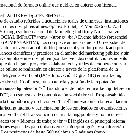
ional de formato online que publica en abierto con licencia
p;ved=2ahUKEwjDg-CEve6MAxU-
feridos a actuaciones reales de empresas, instituciones
u otras disciplinas afines.</p>
es-ES
Sat, 14 Mar 2026 00:37:38
Congreso Internacional de Marketing Público y No Lucrativo
PACT”</em></strong><br />Evento híbrido (presencial
ativo (AIMPN/IAPNM), nos complace anunciar que la Universidad de
 de un evento anual híbrido (presencial y online) organizado por
ances científicos y prácticos en el ámbito del marketing público y sin
va amplia e interdisciplinar (son bienvenidas contribuciones no sólo
s que den lugar a proyectos colaborativos y redes de cooperación.<br
 online se realizarán en directo a través de la plataforma de la
nteligencia Artificial (IA) e Innovación Digital (ID) en marketing
vo<br /> Confianza, transparencia y gestión de la reputación
ampañas digitales<br /> Branding e identidad en marketing del sector
 (DEI) en estrategias de comunicación social<br /> Responsabilidad
rketing público y no lucrativo<br /> Innovación en la recaudación
Marketing interno y participación de los empleados en organizaciones
creativo<br /> La evolución del marketing público y no lucrativo
os<br />Idiomas de trabajo:<br />El inglés es el principal idioma
iones especiales para trabajos en español/portugués, y se ofrecerán
/>Los resúmenes de hasta 500 palabras o 2 páginas (tanto