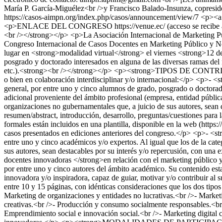
María P. García-Miguélez<br />y Francisco Balado-Insunza, copres
https://casos-aimpn.org/index.php/casos/announcement/view/7
<p><a href="https://drive.google.com/drive/folders/1V9FOTOdTJIO-D61SbdgMIpxUD-hZuxR1?usp=drive_link">PROGRAMA</a></p> <p>ENLACE DEL CONGRESO https://venue.ec/ (acceso se recibe al email)</p> <p><strong>XVII Congreso Internacional de Casos Docentes en </strong><strong>Marketing Público y No Lucrativo (2025)<br /></strong></p> <p>La Asociación Internacional de Marketing Público y No Lucrativo (AIMPN/IAPNM), en colaboración con la Universidad Católica de Cuenca en Ecuador, organiz