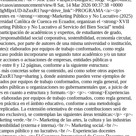
hp/casos/announcement/view/8
Sat, 14 Mar 2026 00:37:38 +0000
l correspondiente <strong>diploma</strong>. Se invitará a los autores premiados, o a los de otros de trabajos igualmente relevantes o de calidad similar, a publicarlos (conforme fueron presentados en el Congreso o versiones mejoradas de los mismos en base a comentarios y sugerencias de los revisores) en las revistas Casos de Marketing Público y No Lucrativo (https://casos-aimpn.org/) o Responsibility &amp; Sustainability (https://responsibility-sustainability.org/). En el caso de contribuciones que se estimen de calidad científica particularmente relevante, sus autores podrán ser invitados a publicarlas en la International Review on Public and Nonprofit Marketing (https://www.springer.com/journal/12208).</p> <p>Los profesores-tutores participantes en el congreso formarán parte del comité científico del mismo, proporcionándoseles un certificado acreditativo en el que se haga constar dicha circunstancia. Quienes presenten casos sénior, experiencias docentes innovadoras y aquellos otros académicos o profesionales que así lo soliciten podrán también tomar parte en la XXIII Jornada Científico-Docente “Innovación, ciencia y docencia al servicio de la transformación educativa”, a desarrollar en una de las sesiones de trabajo del Congreso (con certificado acreditativo de participación adicional).</p> <p><strong>INSTRUCCIONES PARA EL ENVÍO DE TRABAJOS</strong></p> <p>Los trabajos en sus diferentes modalidades, tanto en español, portugués o inglés, en formato Word y de acuerdo con la plantilla correspondiente serán enviados al congreso a través de la web de la revista CASOS (<a href="https://casos-aimpn.org/">https://casos-aimpn.org/</a>) para su evaluación antes del 1 de diciembre de 2025. Los autores deberán incluir, junto al resto de palabras clave, la Palabra Clave Congreso Casos 2025 al realizar el envío.</p> <p><strong>CUOTAS DE INSCRIPCIÓN</strong></p> <p><strong>Alumnos de grado, posgrado o doctorado</strong> (presentación de uno o más casos docentes, sin límite de trabajos presentados): 10 € por persona (todos los autores deben figurar inscritos).</p> <p><strong> </strong><strong>Tutores de los casos docentes</strong> (tutorización de uno o más casos docentes, sin límite): gratuita.</p> <p><strong>Autores de casos sénior y/o experiencias docentes innovadoras</strong> (sin límite de trabajos presentados): 15 € por persona (todos los autores deben figurar inscritos), gratuita en caso de miembros de la Asociación Internacional de Marketing Público y No Lucrativo.</p> <p>El pago de las cuotas de inscripción se realizará a través de la web de la IAPNM aimpn.org</p> <p><strong>FECHAS IMPORTANTES</strong></p> <p><strong>- Límite de inscripción de equipos/participantes y envío de contribuciones: 1 de diciembre de 2025.</strong></p> <p>- Revisión de contribuciones (proceso doble ciego): hasta el 3 de diciembre de 2025.</p> <p>- Comunicación de la decisión de aceptación o rechazo y envío de informes con comentarios y sugerencias de mejora: 3 de diciembre de 2025.</p> <p><strong>- Pago de cuotas para autores de trabajos seleccionados: hasta el 8 de diciembre de 2025 (se enviarán</strong></p> <p><strong>instrucciones para hacer el ingreso a los inscritos cuyos trabajos hayan sido aceptados).</strong></p> <p><strong>- Celebración del congreso: viernes 12 de diciembre de 2025.</strong></p> <p>Actualizaciones sobre el evento disponibles en:</p> <p><a href="https://casos-aimpn.org/">https://casos-aimpn.org/</a></p> <p><a href="https://responsibility-sustainability.systeme.io/congresocasos-328cd105">https://responsibility-sustainability.systeme.io/congresocasos-328cd105</a></p> <div id="thread-bottom-container" class="group/thread-bottom-container relative isolate z-10 w-full basis-auto has-data-has-thread-error:pt-2 has-data-has-thread-error:[box-shadow:var(--sharp-edge-bottom-shadow)] md:border-transparent md:pt-0 dark:border-white/20 md:dark:border-transparent print:hidden content-fade single-line flex flex-col"> <div id="thread-bottom"> <div class="text-base mx-auto [--thread-content-margin:--spacing(4)] @w-sm/main:[--thread-content-margin:--spacing(6)] @w-lg/main:[--thread-content-margin:--spacing(16)] px-(--thread-content-margin)"> <div class="[--thread-content-max-width:40rem] @w-lg/main:[--thread-content-max-width:48rem] mx-auto max-w-(--thread-content-max-width) flex-1"> <h1 data-start="174" data-end="203"><strong data-start="176" data-end="203">CRONOGRAMA DE PONENCIAS</strong></h1> <p data-start="205" data-end="257