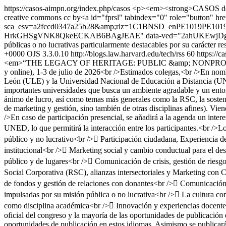
https://casos-aimpn.org/index.php/casos
<p><em><strong>CASOS de Mar
creative commons cc by<a id="fprsl" tabindex="0" role="button" hr
sca_esv=a2fccd0347a25b28&amp;rlz=1C1BNSD_enPE1019PE10
HrkGHSgVNK8QkeECKAB6BAgJEAE" data-ved="2ahUKEwjDg-CEve6M
públicas o no lucrativas particularmente destacables por su carácter r
+0000
OJS 3.3.0.10
http://blogs.law.harvard.edu/tech/rss
60
https://
<em>“THE LEGACY OF HERITAGE: PUBLIC &amp; NONPROFIT 
y online), 1-3 de julio de 2026<br />Estimados colegas,<br />En n
León (ULE) y la Universidad Nacional de Educación a Distancia (UNE
importantes universidades que busca un ambiente agradable y un entorno
ánimo de lucro, así como temas más generales como la RSC, la sosteni
de marketing y gestión, sino también de otras disciplinas afines). Vi
/>En caso de participación presencial, se añadirá a la agenda un inter
UNED, lo que permitirá la interacción entre los participantes.<br />Lo
público y no lucrativo<br /> Participación ciudadana, Experiencia d
institucional<br /> Marketing social y cambio conductual para el de
público y de lugares<br /> Comunicación de crisis, gestión de riesg
Social Corporativa (RSC), alianzas intersectoriales y Marketing con
de fondos y gestión de relaciones con donantes<br /> Comunicación e
impulsadas por su misión pública o no lucrativa<br /> La cultura com
como disciplina académica<br /> Innovación y experiencias docentes
oficial del congreso y la mayoría de las oportunidades de publicación 
oportunidades de publicación en estos idiomas. Asimismo se publicará