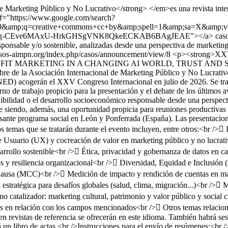
keting Público y No Lucrativo</strong> </em>es una revista internac
ef="https://www.google.com/search?
19&amp;q=creative+commons+cc+by&amp;spell=1&amp;sa=X&am
AxU-HrkGHSgVNK8QkeECKAB6BAgJEAE"></a> casos de estudio re
esponsable y/o sostenible, analizadas desde una perspectiva de marketing 
casos-aimpn.org/index.php/casos/announcement/view/8
<p><strong>XXV 
MARKETING IN A CHANGING AI WORLD, TRUST AND SOCIAL IM
ombre de la Asociación Internacional de Marketing Público y No Lucr
D) acogerán el XXV Congreso Internacional en julio de 2026. Se trata
 de trabajo propicio para la presentación y el debate de los últimos av
bilidad o el desarrollo socioeconómico responsable desde una perspecti
ene siendo, además, una oportunidad propicia para reuniones productiva
esante programa social en León y Ponferrada (España). Las presentaciones
s temas que se tratarán durante el evento incluyen, entre otros:<br /> I
e Usuario (UX) y cocreación de valor en marketing público y no lucrati
sarrollo sostenible<br /> Ética, privacidad y gobernanza de datos en c
os y resiliencia organizacional<br /> Diversidad, Equidad e Inclusión
 Causa (MCC)<br /> Medición de impacto y rendición de cuentas en ma
stratégica para desafíos globales (salud, clima, migración...)<br /> 
o catalizador: marketing cultural, patrimonio y valor público y social 
 en relación con los campos mencionados<br /> Otros temas relacionad
en revistas de referencia se ofrecerán en este idioma. También habrá ses
 un libro de actas.<br />Instrucciones para el envío de resúmenes:<br 