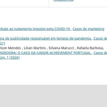
bate ao isolamento imposto pela COVID-19
,
Casos de marketing
tégia de publicidade responsável em tempos de pandemia
,
Casos d
021)
son Mendes , Lilian Martins , Silvana Marucci , Rafaela Barbosa,
NDEDORA: O CASO DA JUNIOR ACHIEVEMENT PORTUGAL
,
Casos d
Núm. 1 (2026)