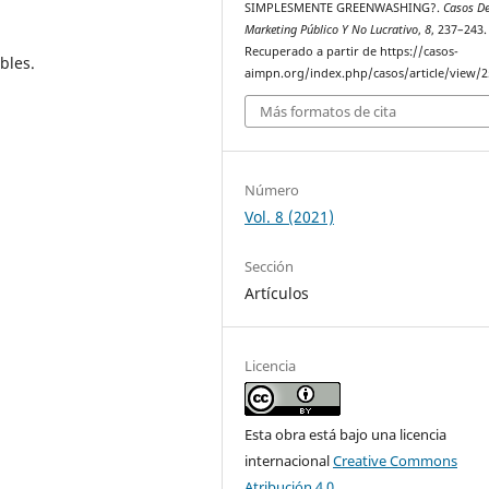
SIMPLESMENTE GREENWASHING?.
Casos D
Marketing Público Y No Lucrativo
,
8
, 237–243.
Recuperado a partir de https://casos-
bles.
aimpn.org/index.php/casos/article/view/2
Más formatos de cita
Número
Vol. 8 (2021)
Sección
Artículos
Licencia
Esta obra está bajo una licencia
internacional
Creative Commons
Atribución 4.0
.