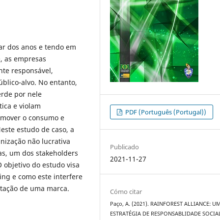
ar dos anos e tendo em
, as empresas
te responsável,
blico-alvo. No entanto,
rde por nele
tica e violam
PDF (Português (Portugal))
omover o consumo e
Neste estudo de caso, a
nização não lucrativa
Publicado
as, um dos stakeholders
2021-11-27
objetivo do estudo visa
ng e como este interfere
utação de uma marca.
Cómo citar
Paço, A. (2021). RAINFOREST ALLIANCE: U
ESTRATÉGIA DE RESPONSABLIDADE SOCIA