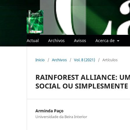
Actual
Archivos
Avisos
Acerca de
Inicio
/
Archivos
/
Vol. 8 (2021)
/
Artículos
RAINFOREST ALLIANCE: U
SOCIAL OU SIMPLESMENT
Arminda Paço
Universidade da Beira Interior