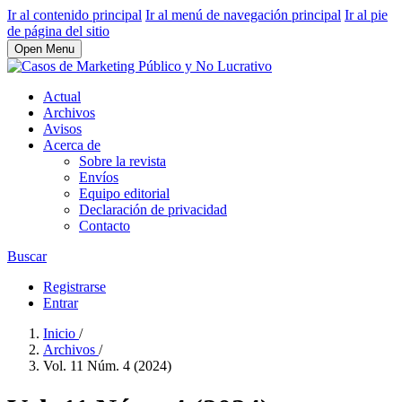
Ir al contenido principal
Ir al menú de navegación principal
Ir al pie
de página del sitio
Open Menu
Actual
Archivos
Avisos
Acerca de
Sobre la revista
Envíos
Equipo editorial
Declaración de privacidad
Contacto
Buscar
Registrarse
Entrar
Inicio
/
Archivos
/
Vol. 11 Núm. 4 (2024)