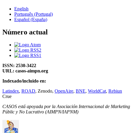
English
Português (Portugal)
Español (España)
Número actual
ISSN: 2530-3422
URL: casos-aimpn.org
Indexado/incluido en:
Latindex
,
ROAD
, Zenodo,
OpenAire
,
BNE
,
WorldCat
,
Rebiun
Crue
CASOS está apoyada por la Asociación Internacional de Marketing
Públic y No Lucrativo (AIMPN/IAPNM)